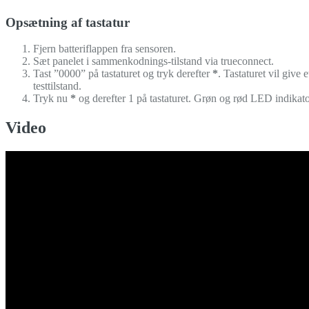
Opsætning af tastatur
Fjern batteriflappen fra sensoren.
Sæt panelet i sammenkodnings-tilstand via trueconnect.
Tast ”0000” på tastaturet og tryk derefter
*
. Tastaturet vil give 
testtilstand.
Tryk nu
*
og derefter 1 på tastaturet. Grøn og rød LED indikator 
Video