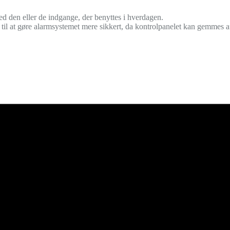
d den eller de indgange, der benyttes i hverdagen.
 til at gøre alarmsystemet mere sikkert, da kontrolpanelet kan gemmes af