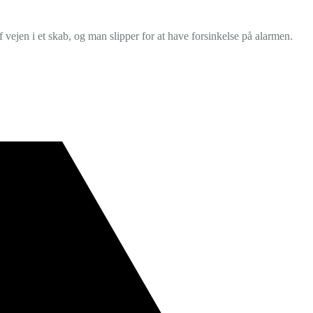
 vejen i et skab, og man slipper for at have forsinkelse på alarmen.