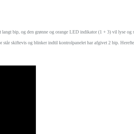
et langt bip, og den grønne og orange LED indikator (1 + 3) vil lyse og skif
står skiftevis og blinker indtil kontrolpanelet har afgivet 2 bip. Herefte